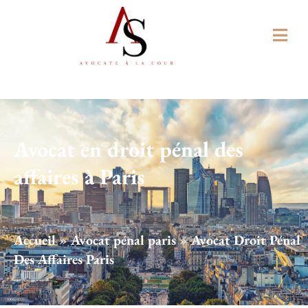
Avocat en droit pénal des
affaires à Paris
Accueil
»
Avocat pénal paris
»
Avocat Droit Pénal
Des Affaires Paris