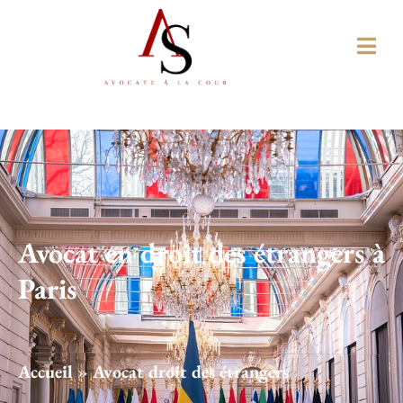
Avocat en droit des étrangers à
Paris
Accueil
»
Avocat droit des étrangers