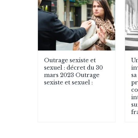
Outrage sexiste et
Un
sexuel : décret du 30
in
mars 2023 Outrage
sa
sexiste et sexuel :
pr
co
in
su
fr