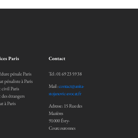
ices Paris
Contact
dure pénale Paris
Tel : 01 69 23 59 38
t pénaliste à Paris
Mail :
contact@anita-
 civil Paris
stojanovic-avocat.fr
 des étrangers
t à Paris
Adresse : 15 Rue des
Mazières
91000 Évry-
Courcouronnes