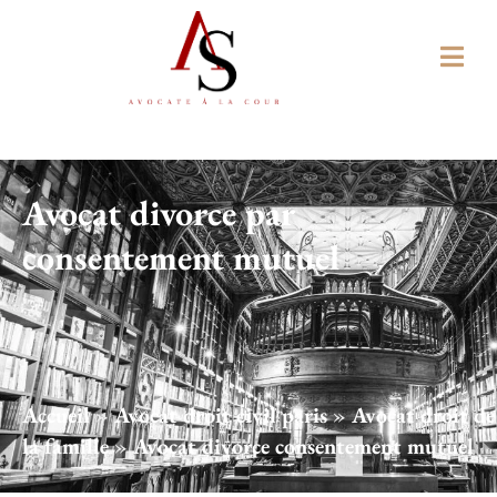
Avocat divorce par
consentement mutuel
Accueil
»
Avocat droit civil paris
»
Avocat droit de
la famille
»
Avocat divorce consentement mutuel